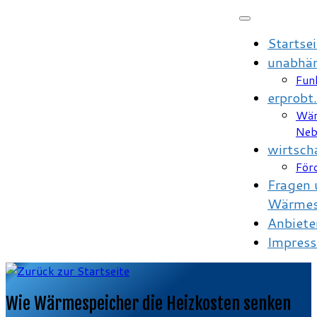
Startsei
unabhän
Fun
erprobt.
Wär
Neb
wirtscha
För
Fragen 
Wärmes
Anbiete
Impres
Wie Wärmespeicher die Heizkosten senken